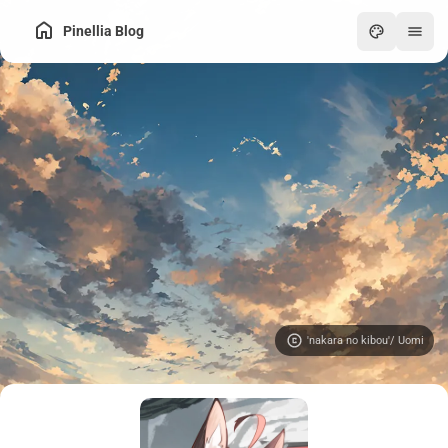
Pinellia Blog
'nakara no kibou'/ Uomi